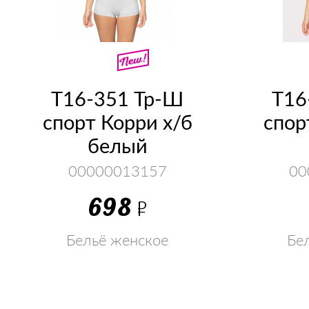
Т16-351 Тр-Ш
Т16
спорт Корри х/б
спор
белый
00000013157
00
698
Р
Бельё женское
Бе