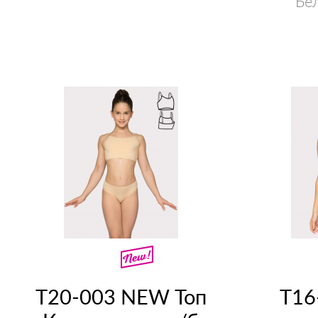
Бе
Т20-003 NEW Топ
Т16