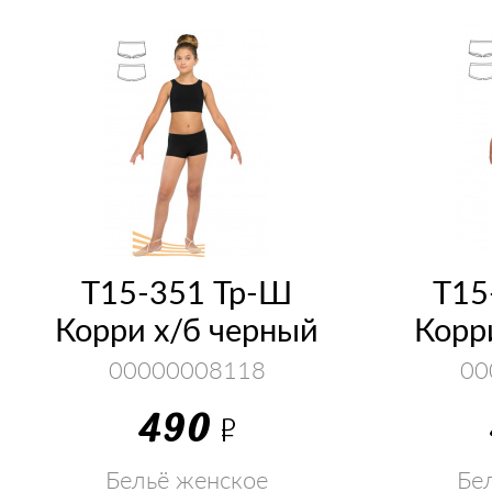
Т15-351 Тр-Ш
Т15
Корри х/б черный
Корр
00000008118
00
490
Р
Бельё женское
Бе