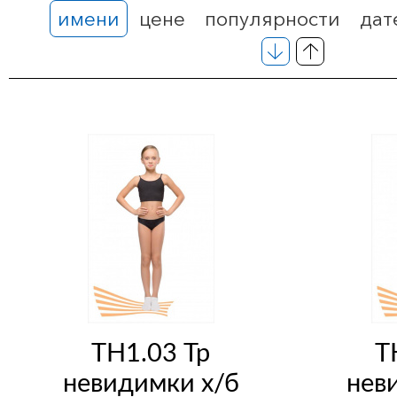
имени
цене
популярности
дат
ТН1.03 Тр
Т
невидимки х/б
нев