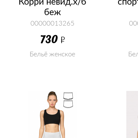
Корри невид.х/б
спор
беж
00000013265
00
730
Р
Бельё женское
Бе