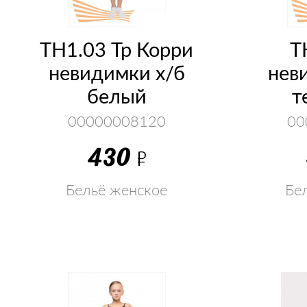
ТН1.03 Тр Корри
Т
невидимки х/б
нев
белый
т
00000008120
00
430
Р
Бельё женское
Бе