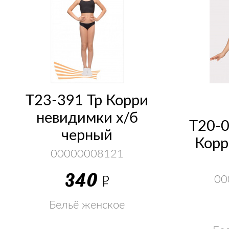
Т23-391 Тр Корри
невидимки х/б
Т20-
черный
Корр
00000008121
340
Р
00
Бельё женское