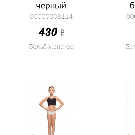
черный
б
00000008114
00
430
Р
Бельё женское
Бе