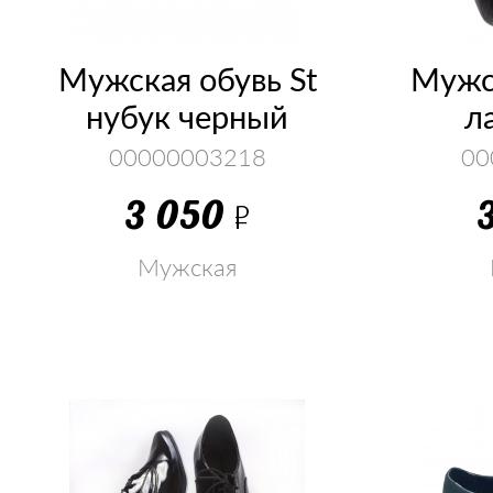
Мужская обувь St
Мужск
нубук черный
л
00000003218
00
3 050
Р
Мужская