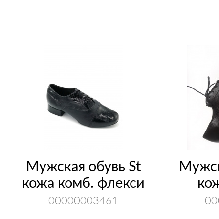
Мужская обувь St
Мужск
кожа комб. флекси
ко
00000003461
00