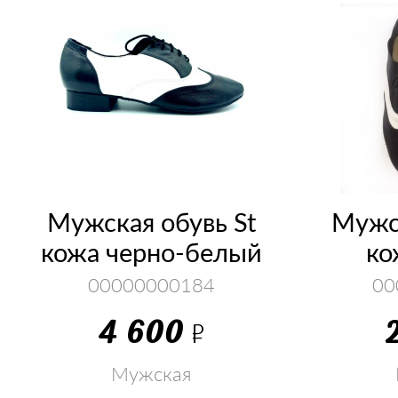
Мужская обувь St
Мужск
кожа черно-белый
ко
00000000184
00
4 600
Р
Мужская