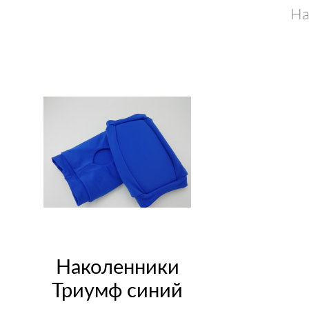
На
налокот
супп
Наколенники
Триумф синий