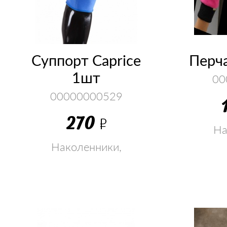
Суппорт Caprice
Перч
1шт
00
00000000529
270
Р
На
налокот
Наколенники,
супп
налокотник, голеностоп,
суппорт, перчатки