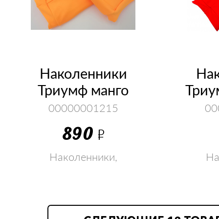
Наколенники
На
Триумф манго
Триу
00000001215
00
890
Р
Наколенники,
На
налокотник, голеностоп,
налокот
суппорт, перчатки
супп