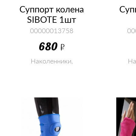
Суппорт колена
Суп
SIBOTE 1шт
00000013758
00
680
Р
Наколенники,
На
налокотник, голеностоп,
налокот
суппорт, перчатки
супп