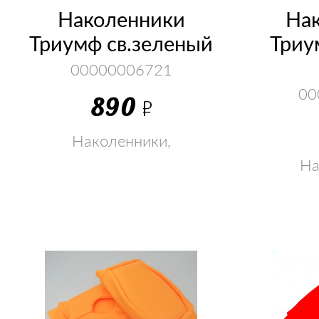
Наколенники
На
Триумф св.зеленый
Триу
00000006721
00
890
Р
Наколенники,
налокотник, голеностоп,
На
суппорт, перчатки
налокот
супп