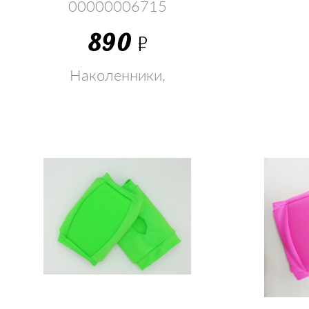
00000006715
890
Р
Наколенники,
налокотник, голеностоп,
суппорт, перчатки