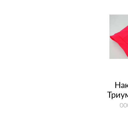
суппорт, перчатки
На
Триу
00