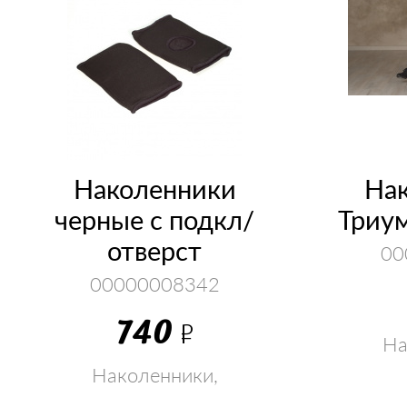
Наколенники
На
черные с подкл/
Триу
отверст
00
00000008342
740
Р
На
налокот
Наколенники,
супп
налокотник, голеностоп,