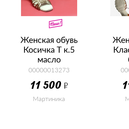
Женская обувь
Жен
Косичка Т к.5
Кла
масло
00000013273
00
11 500
1
Р
Мартиника
М