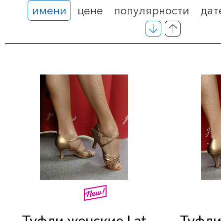
имени
цене
популярности
дат
Туфли женские Lat
Туфли