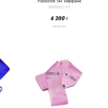
Pastorelli 5м Тиффани
00000012179
4 200
Р
Pastorelli
КУПИТЬ