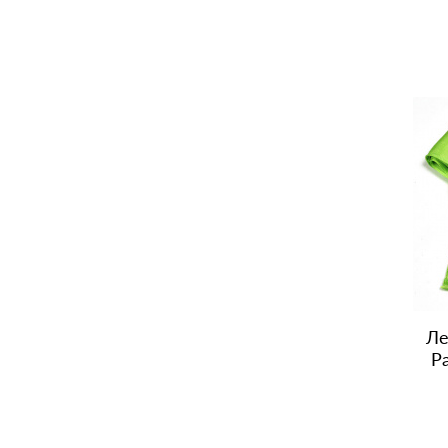
Ле
Pa