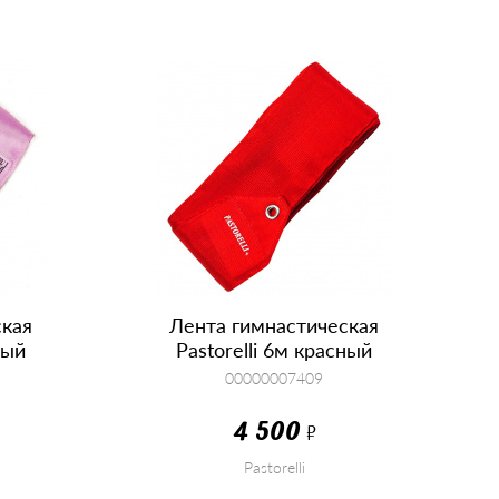
ская
Лента гимнастическая
вый
Pastorelli 6м красный
00000007409
4 500
Р
Pastorelli