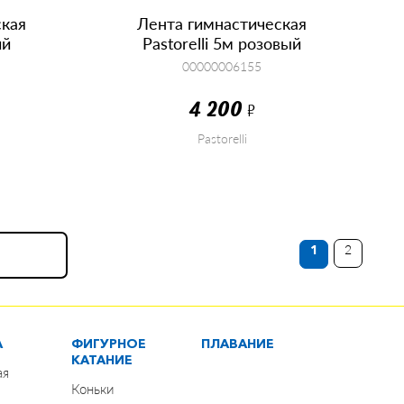
ская
Лента гимнастическая
ий
Pastorelli 5м розовый
00000006155
4 200
Р
Pastorelli
КУПИТЬ
1
2
В
А
ФИГУРНОЕ
ПЛАВАНИЕ
КАТАНИЕ
ая
Коньки