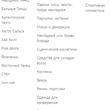
Народный танец
Парики, косы, хвосты,
Спортивная
Бальные Танцы
пряди накладные
гимнастика
Аргентинское
Перчатки, митенки
танго
Маски и декорации
Хастл, Сальса
Накладные усы, брови,
Хай Хилс
борода
Pole dance
Сценическая косметика
Фламенко
Средства для укладки
волос
Восточный танец
Костюмы
Степ
Веера
Хип-хоп
Ремни, портупеи
Одежда для
конферансье