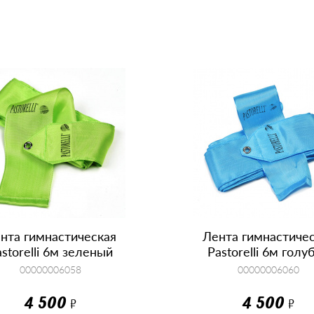
КУПИТЬ
КУПИТЬ
нта гимнастическая
Лента гимнастиче
storelli 6м зеленый
Pastorelli 6м голу
00000006058
00000006060
4 500
4 500
Р
Р