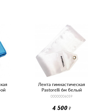
КУПИТЬ
ская
Лента гимнастическая
бой
Pastorelli 6м белый
00000006059
4 500
Р