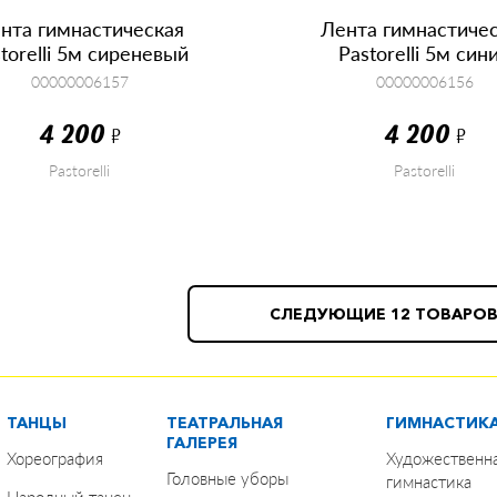
нта гимнастическая
Лента гимнастиче
torelli 5м сиреневый
Pastorelli 5м син
00000006157
00000006156
4 200
4 200
Р
Р
Pastorelli
Pastorelli
КУПИТЬ
КУПИТЬ
СЛЕДУЮЩИЕ 12 ТОВАРО
ТАНЦЫ
ТЕАТРАЛЬНАЯ
ГИМНАСТИК
ГАЛЕРЕЯ
Хореография
Художественн
Головные уборы
гимнастика