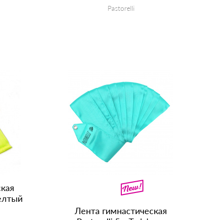
Pastorelli
КУПИТЬ
ская
желтый
Лента гимнастическая