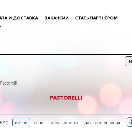
АТА И ДОСТАВКА
ВАКАНСИИ
СТАТЬ ПАРТНЁРОМ
Р
Pastorelli
PASTORELLI
ь по
имени
цене
популярности
дате поступления