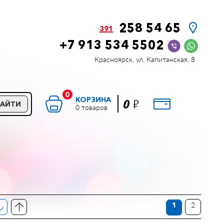
258 54 65
391
+7 913 534 5502
Красноярск, ул. Капитанская, 8
0
КОРЗИНА
Р
0
НАЙТИ
0 товаров
1
2