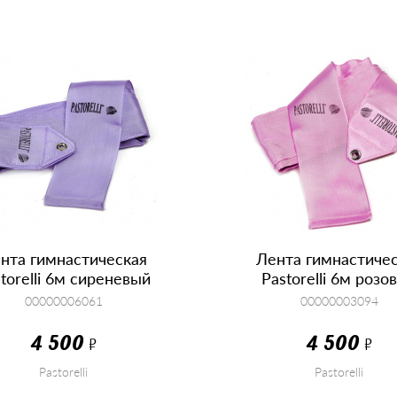
нта гимнастическая
Лента гимнастиче
torelli 6м сиреневый
Pastorelli 6м розо
00000006061
00000003094
4 500
4 500
Р
Р
Pastorelli
Pastorelli