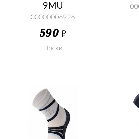
9MU
00
00000006926
590
Р
Носки