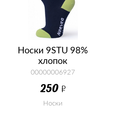
Носки 9STU 98%
хлопок
00000006927
250
Р
Носки