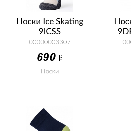
Носки Ice Skating
Носк
9ICSS
9D
00000003307
00
690
Р
Носки