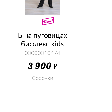
Б на пуговицах
бифлекс kids
00000010474
3 900
Р
Сорочки