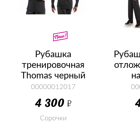
Рубашка
Рубаш
тренировочная
отлож
Thomas черный
н
00000012017
00
4 300
Р
Сорочки