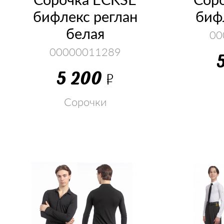
бифлекс реглан
биф
белая
00
00000011289
5 200
Р
Сорочки