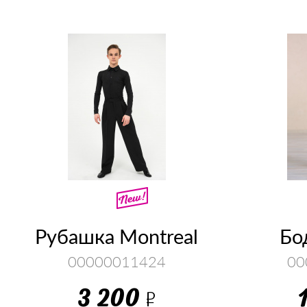
Рубашка Montreal
Бо
00000011424
00
3 200
Р