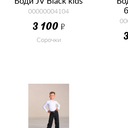
Боди JV Black kids
Бо
00000004104
00
3 100
Р
Сорочки