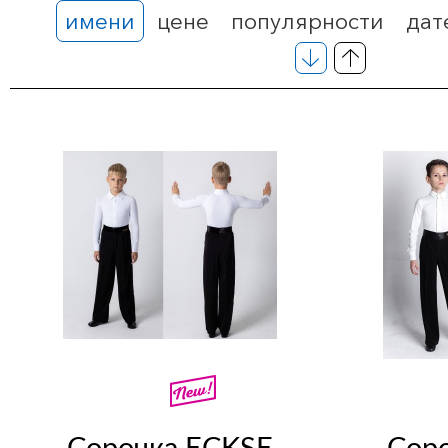
имени
цене
популярности
дат
Сорочка ECKSE
Сор