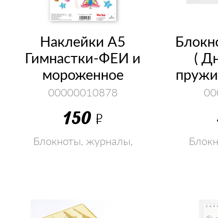
Наклейки А5
Блокн
Гимнастки-ФЕИ и
( Д
мороженное
пружи
00000010878
00
150
Р
Блокноты, журналы,
Блокн
раскраски, наклейки,
раскр
флешка