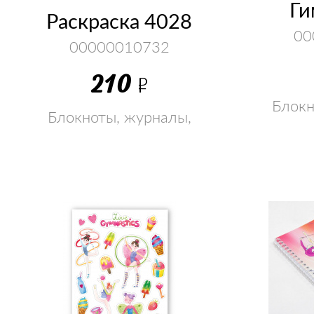
Ги
Раскраска 4028
00
00000010732
210
Р
Блокн
Блокноты, журналы,
раскр
раскраски, наклейки,
флешка