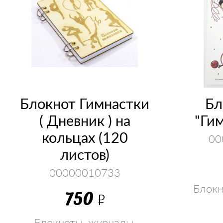
Блокнот Гимнастки
Бл
( Дневник ) на
"Гим
кольцах (120
00
листов)
00000010733
Блокн
750
Р
раскр
Блокноты, журналы,