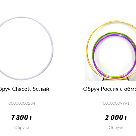
бруч Сhacott белый
Обруч Россия с обм
00000000284
00000009991
7 300
2 000
Р
Р
Обручи
Обручи