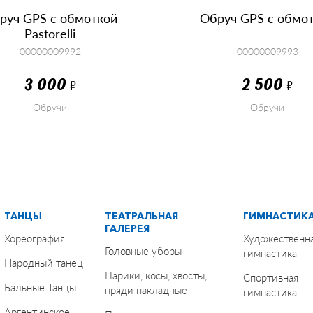
руч GPS с обмоткой
Обруч GPS с обмо
Pastorelli
00000009992
00000009993
3 000
2 500
Р
Р
Обручи
Обручи
КУПИТЬ
КУПИТЬ
ТАНЦЫ
ТЕАТРАЛЬНАЯ
ГИМНАСТИК
ГАЛЕРЕЯ
Хореография
Художественн
Головные уборы
гимнастика
Народный танец
Парики, косы, хвосты,
Спортивная
Бальные Танцы
пряди накладные
гимнастика
Аргентинское