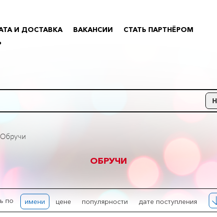
АТА И ДОСТАВКА
ВАКАНСИИ
СТАТЬ ПАРТНЁРОМ
Р
Обручи
ОБРУЧИ
ь по
имени
цене
популярности
дате поступления