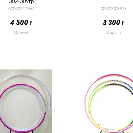
302-309гр
00000012064
00000008916
4 500
3 300
Р
Р
Обручи
Обручи
КУПИТЬ
КУПИТЬ