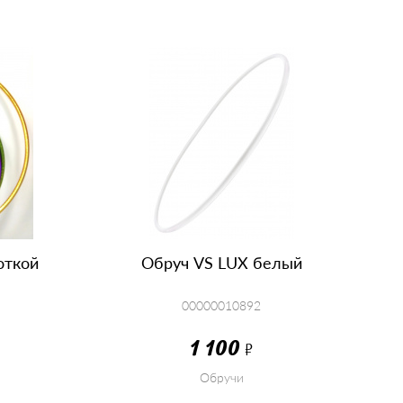
откой
Обруч VS LUX белый
00000010892
1 100
Р
Обручи