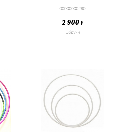
00000000280
2 900
Р
Обручи
КУПИТЬ