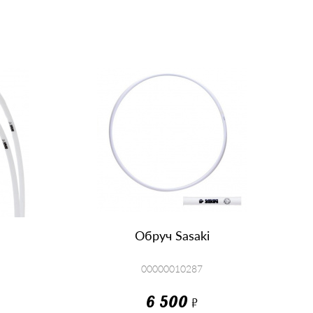
КУПИТЬ
Обруч Sasaki
00000010287
6 500
Р