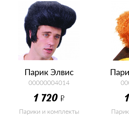
Парик Элвис
Пар
00000004014
00
1 720
Р
Парики и комплекты
Парик