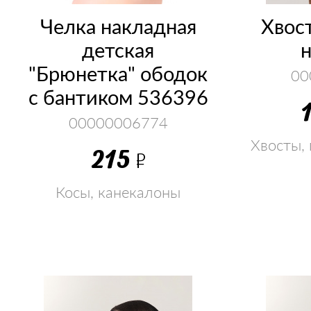
Челка накладная
Хвос
детская
н
"Брюнетка" ободок
00
с бантиком 536396
00000006774
Хвосты,
215
Р
Косы, канекалоны