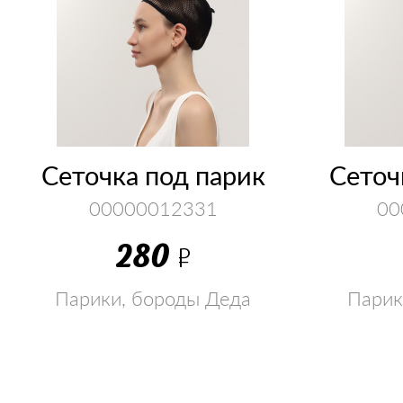
Сеточка под парик
Сеточ
00000012331
00
280
Р
Парики, бороды Деда
Парик
мороза