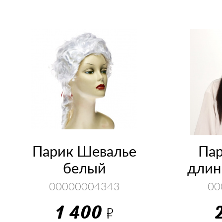
Парик Шевалье
Па
белый
длин
00000004343
00
1 400
Р