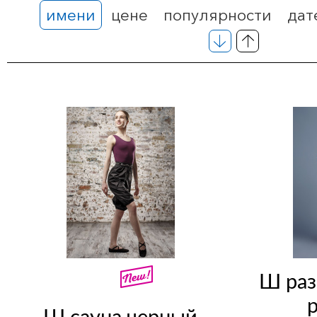
имени
цене
популярности
дат
Ш раз
Ш сауна черный