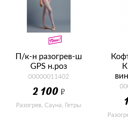
П/к-н разогрев-ш
Кофт
GPS н.роз
К
ви
00000011402
00
2 100
Р
Разогрев, Сауна, Гетры
Разогр