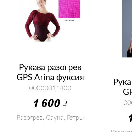
Рукава разогрев
GPS Arina фуксия
Рука
00000011400
G
1 600
Р
00
Разогрев, Сауна, Гетры
Разогр