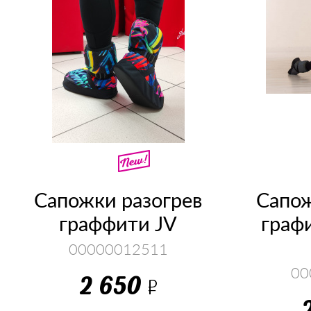
Сапожки разогрев
Сапож
граффити JV
граф
00000012511
00
2 650
Р