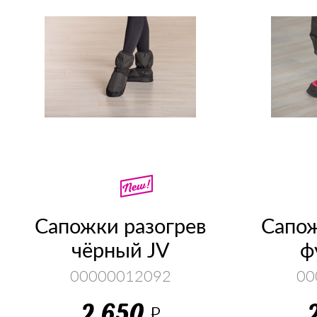
Сапожки разогрев
Сапож
чёрный JV
ф
00000012092
00
2 650
Р