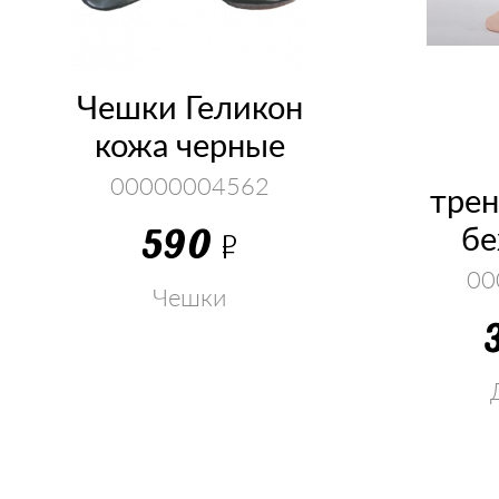
Чешки Геликон
кожа черные
00000004562
тре
590
бе
Р
00
Чешки