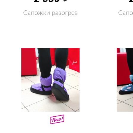
Сапожки разогрев
Сапо