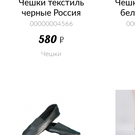
Чешки текстиль
Чешк
черные Россия
бел
00000004566
00
580
Р
Чешки