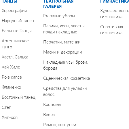
ТАНЦЫ
ТЕАТРАЛЬНАЯ
ГИМНАСТИК
ГАЛЕРЕЯ
Хореография
Художественн
Головные уборы
гимнастика
Народный танец
Парики, косы, хвосты,
Спортивная
Бальные Танцы
пряди накладные
гимнастика
Аргентинское
Перчатки, митенки
танго
Маски и декорации
Хастл, Сальса
Накладные усы, брови,
Хай Хилс
борода
Pole dance
Сценическая косметика
Фламенко
Средства для укладки
волос
Восточный танец
Костюмы
Степ
Веера
Хип-хоп
Ремни, портупеи