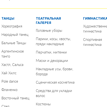
ТАНЦЫ
ТЕАТРАЛЬНАЯ
ГИМНАСТИК
ГАЛЕРЕЯ
Хореография
Художественн
Головные уборы
гимнастика
Народный танец
Парики, косы, хвосты,
Спортивная
Бальные Танцы
пряди накладные
гимнастика
Аргентинское
Перчатки, митенки
танго
Маски и декорации
Хастл, Сальса
Накладные усы, брови,
Хай Хилс
борода
Pole dance
Сценическая косметика
Фламенко
Средства для укладки
волос
Восточный танец
Костюмы
Степ