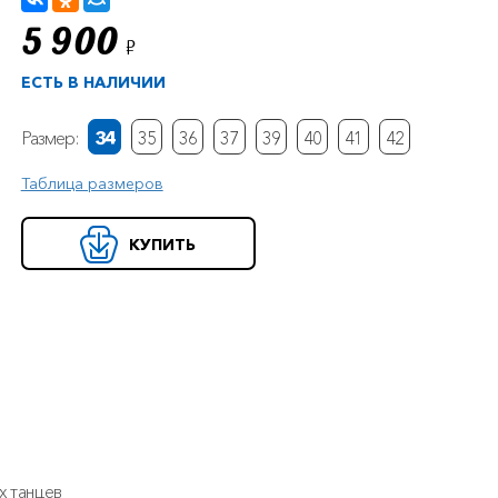
5 900
Р
ЕСТЬ В НАЛИЧИИ
Размер:
34
35
36
37
39
40
41
42
Таблица размеров
КУПИТЬ
х танцев